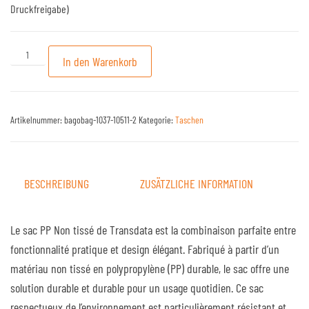
Druckfreigabe)
Modèle : PP Non tissé Sacs #37 Menge
In den Warenkorb
Artikelnummer:
bagobag-1037-10511-2
Kategorie:
Taschen
BESCHREIBUNG
ZUSÄTZLICHE INFORMATION
Le sac PP Non tissé de Transdata est la combinaison parfaite entre
fonctionnalité pratique et design élégant. Fabriqué à partir d’un
matériau non tissé en polypropylène (PP) durable, le sac offre une
solution durable et durable pour un usage quotidien. Ce sac
respectueux de l’environnement est particulièrement résistant et